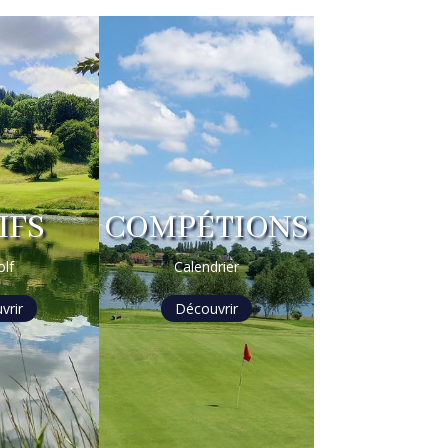
IFS
COMPÉTIONS
olf
Calendrier
vrir
Découvrir