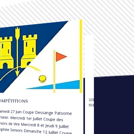
LES VOITURETTES SONT
OMPÉTITIONS
SUR LE PARCOURS
medi 27 Juin Coupe Dessange Patsome
minin Mercredi 1er Juillet Coupe des
niors de Vire Mercredi 8 et Jeudi 9 Juillet
ophée Seniors Dimanche 12 Juillet Coupe
eco - - - - - - - - - - -