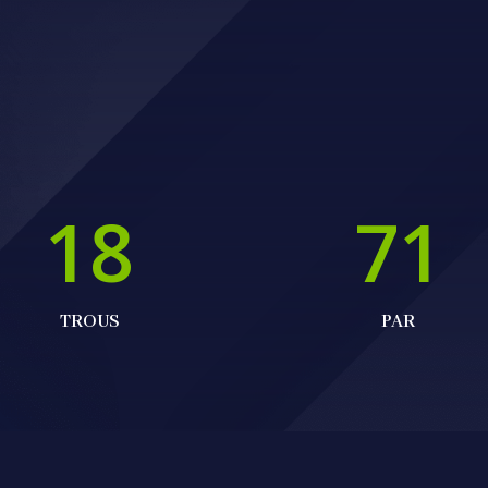
18
71
TROUS
PAR