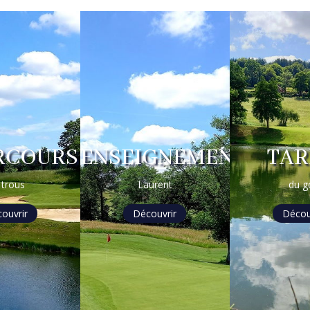
RCOURS
ENSEIGNEMENT
TAR
 trous
Laurent
du g
ouvrir
Découvrir
Décou