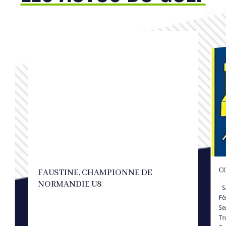
C
FAUSTINE, CHAMPIONNE DE
NORMANDIE U8
Sa
Fé
Se
Tr
T