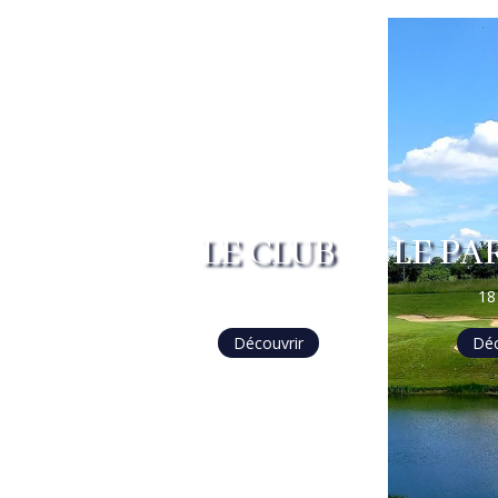
LE CLUB
LE PA
De Vire
18
Découvrir
Déc