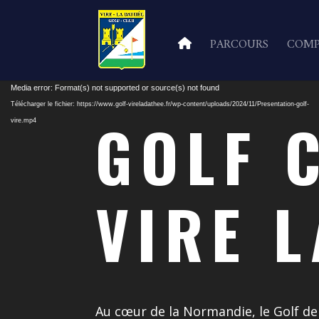
PARCOURS
COMP
Lecteur
Media error: Format(s) not supported or source(s) not found
vidéo
Télécharger le fichier: https://www.golf-vireladathee.fr/wp-content/uploads/2024/11/Presentation-golf-
GOLF 
vire.mp4
VIRE 
Au cœur de la Normandie, le Golf de 